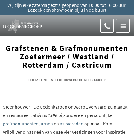
Wij zijn elke zaterdag extra geopend van 10:00 tot 16:00 uur.
Bezoek een showroom bij u in de buurt
Grafstenen & Grafmonumenten
Zoetermeer / Westland /
Rotterdam / Castricum
CONTACT MET STEENHOUWERIJ DE GEDENKGROEP
Steenhouwerij De Gedenkgroep ontwerpt, vervaardigt, plaatst
en restaureert al
sinds 1998
bijzondere en persoonlijke
grafmonumenten
,
urnen
en
as-sieraden
op maat. Kom
vrijblijvend naar één van onze vier vestigingen voor inspiratie