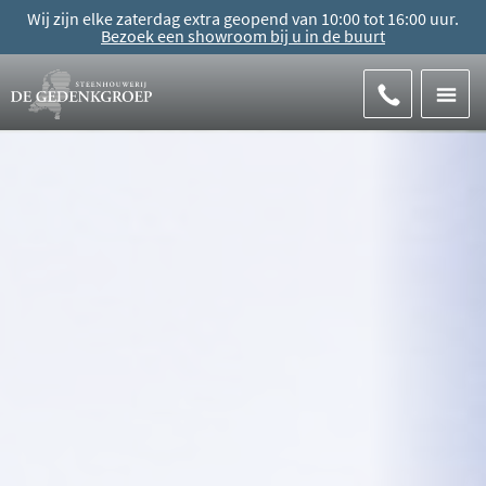
Wij zijn elke zaterdag extra geopend van 10:00 tot 16:00 uur.
Bezoek een showroom bij u in de buurt