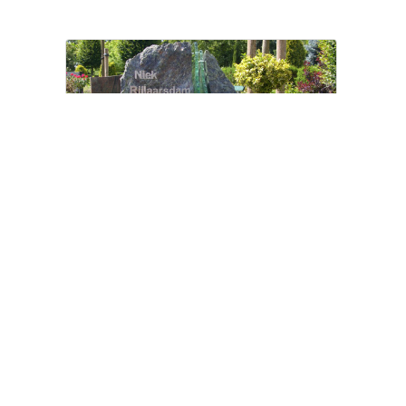
NATUURLIJK EN UNIEK GRAFMONUMENT
Ruwe grafstenen