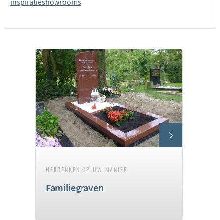
inspiratieshowrooms
.
HERDENKEN OP UW MANIER
Familiegraven